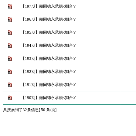
【197期】囍固德永承囍≮捌合≯
【196期】囍固德永承囍≮捌合≯
【195期】囍固德永承囍≮捌合≯
【194期】囍固德永承囍≮捌合≯
【193期】囍固德永承囍≮捌合≯
【192期】囍固德永承囍≮捌合≯
【191期】囍固德永承囍≮捌合≯
【190期】囍固德永承囍≮捌合≯
共搜索到了32条信息[ 50 条/页]