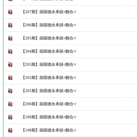
【207期】囍固德永承囍≮捌合≯
【206期】囍固德永承囍≮捌合≯
【205期】囍固德永承囍≮捌合≯
【204期】囍固德永承囍≮捌合≯
【203期】囍固德永承囍≮捌合≯
【202期】囍固德永承囍≮捌合≯
【201期】囍固德永承囍≮捌合≯
【200期】囍固德永承囍≮捌合≯
【199期】囍固德永承囍≮捌合≯
【198期】囍固德永承囍≮捌合≯