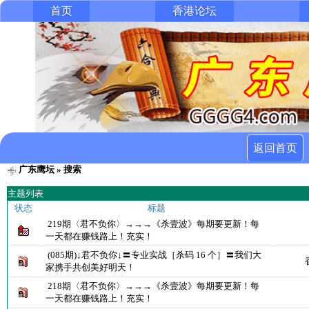
首页
香港论坛
返回首页
广东鹰坛
» 搜索
主题列表
状态
标题
219期〈君不负你〉→→→《杀壹波》每期要更新！每
一天都在赚钱路上！充实！
(085期)↓君不负你↓〓专业实战［杀码 16 个］〓我们大
家携手共创美好明天！
218期〈君不负你〉→→→《杀壹波》每期要更新！每
一天都在赚钱路上！充实！