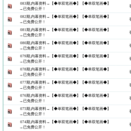
083期,内幕资料→【◆单双笔画◆】【◆单双笔画◆】
→已免费公开！
082期,内幕资料→【◆单双笔画◆】【◆单双笔画◆】
→已免费公开！
081期,内幕资料→【◆单双笔画◆】【◆单双笔画◆】
→已免费公开！
080期,内幕资料→【◆单双笔画◆】【◆单双笔画◆】
→已免费公开！
079期,内幕资料→【◆单双笔画◆】【◆单双笔画◆】
→已免费公开！
078期,内幕资料→【◆单双笔画◆】【◆单双笔画◆】
→已免费公开！
077期,内幕资料→【◆单双笔画◆】【◆单双笔画◆】
→已免费公开！
076期,内幕资料→【◆单双笔画◆】【◆单双笔画◆】
→已免费公开！
075期,内幕资料→【◆单双笔画◆】【◆单双笔画◆】
→已免费公开！
074期,内幕资料→【◆单双笔画◆】【◆单双笔画◆】
→已免费公开！