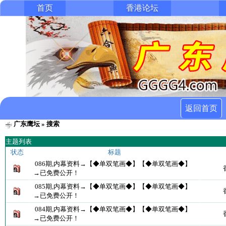
首页
香港论坛
返回首页
广东鹰坛
» 搜索
主题列表
状态
标题
086期,内幕资料→【◆单双笔画◆】【◆单双笔画◆】
→已免费公开！
085期,内幕资料→【◆单双笔画◆】【◆单双笔画◆】
→已免费公开！
084期,内幕资料→【◆单双笔画◆】【◆单双笔画◆】
→已免费公开！