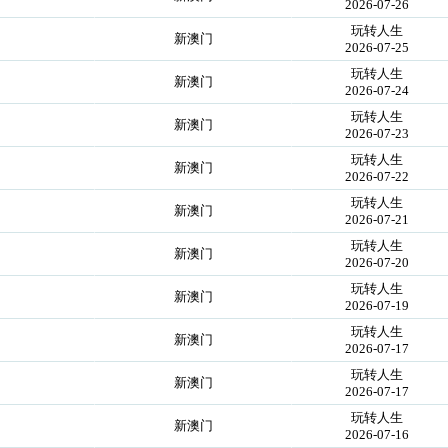
2026-07-26
玩转人生
新澳门
2026-07-25
玩转人生
新澳门
2026-07-24
玩转人生
新澳门
2026-07-23
玩转人生
新澳门
2026-07-22
玩转人生
新澳门
2026-07-21
玩转人生
新澳门
2026-07-20
玩转人生
新澳门
2026-07-19
玩转人生
新澳门
2026-07-17
玩转人生
新澳门
2026-07-17
玩转人生
新澳门
2026-07-16