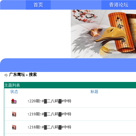
首页
香港论坛
广东鹰坛
» 搜索
主题列表
状态
标题
↑220期↑#▓二八码▓#中特
↑219期↑#▓二八码▓#中特
↑218期↑#▓二八码▓#中特