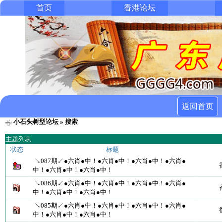
首页
香港论坛
返回首页
小石头树型论坛
» 搜索
主题列表
状态
标题
↘087期↙●六肖●中！●六肖●中！●六肖●中！●六肖●
中！●六肖●中！●六肖●中！
↘086期↙●六肖●中！●六肖●中！●六肖●中！●六肖●
中！●六肖●中！●六肖●中！
↘085期↙●六肖●中！●六肖●中！●六肖●中！●六肖●
中！●六肖●中！●六肖●中！