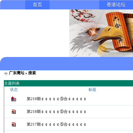
首页
香港论坛
广东鹰坛
» 搜索
主题列表
状态
标题
第219期￠￠￠￠￠⑤合￠￠￠￠￠
第218期￠￠￠￠￠⑤合￠￠￠￠￠
第217期￠￠￠￠￠⑤合￠￠￠￠￠