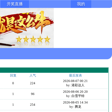
开奖直播
我的
回复
人气
最后发表
2026-08-07 00:21
0
224
by: 港彩达人
2026-08-06 20:20
1
96
by: 白雪平特
2026-08-05 14:34
1
254
by: 腾龙