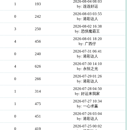
2026-08-04 08:03
1
193
by: 连连好运
2026-08-03 03:55
0
242
by: 港彩达人
2026-08-02 16:38
3
250
by: 恐惧魔霸王
2026-08-01 18:20
4
456
by: 广西仔
2026-07-31 06:41
0
240
by: 港彩达人
2026-07-30 14:10
4
626
by: 永恒之光
2026-07-29 01:26
0
266
by: 港彩达人
2026-07-28 04:50
1
314
by: 好运来我家
2026-07-27 10:34
1
475
by: 一心求赢
2026-07-26 03:04
0
451
by: 港彩达人
2026-07-25 00:02
0
419