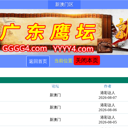
新澳门区
关闭本页
当前位置:
返回首页
论坛
作者
港彩达人
新澳门
2026-08-07
港彩达人
新澳门
2026-08-06
港彩达人
新澳门
2026-08-05