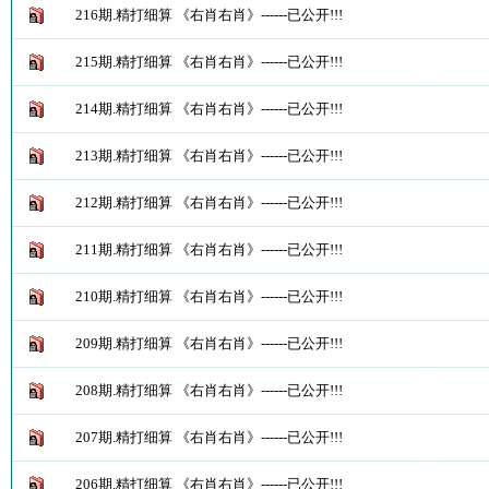
216期.精打细算 《右肖右肖》------已公开!!!
215期.精打细算 《右肖右肖》------已公开!!!
214期.精打细算 《右肖右肖》------已公开!!!
213期.精打细算 《右肖右肖》------已公开!!!
212期.精打细算 《右肖右肖》------已公开!!!
211期.精打细算 《右肖右肖》------已公开!!!
210期.精打细算 《右肖右肖》------已公开!!!
209期.精打细算 《右肖右肖》------已公开!!!
208期.精打细算 《右肖右肖》------已公开!!!
207期.精打细算 《右肖右肖》------已公开!!!
206期.精打细算 《右肖右肖》------已公开!!!