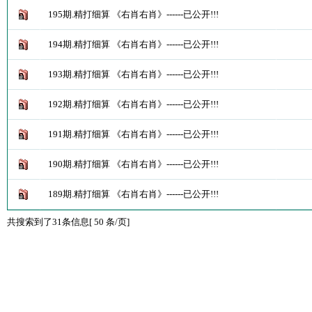
195期.精打细算 《右肖右肖》------已公开!!!
194期.精打细算 《右肖右肖》------已公开!!!
193期.精打细算 《右肖右肖》------已公开!!!
192期.精打细算 《右肖右肖》------已公开!!!
191期.精打细算 《右肖右肖》------已公开!!!
190期.精打细算 《右肖右肖》------已公开!!!
189期.精打细算 《右肖右肖》------已公开!!!
共搜索到了31条信息[ 50 条/页]