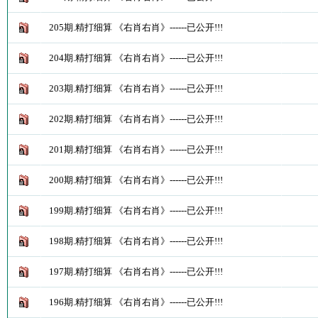
205期.精打细算 《右肖右肖》------已公开!!!
204期.精打细算 《右肖右肖》------已公开!!!
203期.精打细算 《右肖右肖》------已公开!!!
202期.精打细算 《右肖右肖》------已公开!!!
201期.精打细算 《右肖右肖》------已公开!!!
200期.精打细算 《右肖右肖》------已公开!!!
199期.精打细算 《右肖右肖》------已公开!!!
198期.精打细算 《右肖右肖》------已公开!!!
197期.精打细算 《右肖右肖》------已公开!!!
196期.精打细算 《右肖右肖》------已公开!!!