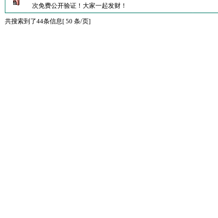
次免费公开验证！大家一起发财！
共搜索到了44条信息[ 50 条/页]