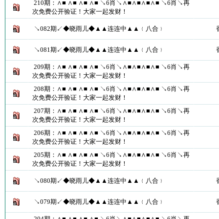
210期：∧■ ∧■ ∧■ ∧■ ↘6肖↘∧■∧■∧■∧■ ↘6肖↘再
次免费公开验证！大家一起发财！
↘082期↙◆晓雨儿◆▲▲连连中▲▲﹛八合﹜
↘081期↙◆晓雨儿◆▲▲连连中▲▲﹛八合﹜
209期：∧■ ∧■ ∧■ ∧■ ↘6肖↘∧■∧■∧■∧■ ↘6肖↘再
次免费公开验证！大家一起发财！
208期：∧■ ∧■ ∧■ ∧■ ↘6肖↘∧■∧■∧■∧■ ↘6肖↘再
次免费公开验证！大家一起发财！
207期：∧■ ∧■ ∧■ ∧■ ↘6肖↘∧■∧■∧■∧■ ↘6肖↘再
次免费公开验证！大家一起发财！
206期：∧■ ∧■ ∧■ ∧■ ↘6肖↘∧■∧■∧■∧■ ↘6肖↘再
次免费公开验证！大家一起发财！
205期：∧■ ∧■ ∧■ ∧■ ↘6肖↘∧■∧■∧■∧■ ↘6肖↘再
次免费公开验证！大家一起发财！
↘080期↙◆晓雨儿◆▲▲连连中▲▲﹛八合﹜
↘079期↙◆晓雨儿◆▲▲连连中▲▲﹛八合﹜
204期：∧■ ∧■ ∧■ ∧■ ↘6肖↘∧■∧■∧■∧■ ↘6肖↘再