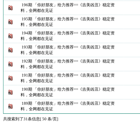
196期 「你好朋友」给力推荐==《吉美凶丑》稳定资
料，全网都在见证
195期 「你好朋友」给力推荐==《吉美凶丑》稳定资
料，全网都在见证
194期 「你好朋友」给力推荐==《吉美凶丑》稳定资
料，全网都在见证
193期 「你好朋友」给力推荐==《吉美凶丑》稳定资
料，全网都在见证
192期 「你好朋友」给力推荐==《吉美凶丑》稳定资
料，全网都在见证
191期 「你好朋友」给力推荐==《吉美凶丑》稳定资
料，全网都在见证
190期 「你好朋友」给力推荐==《吉美凶丑》稳定资
料，全网都在见证
189期 「你好朋友」给力推荐==《吉美凶丑》稳定资
料，全网都在见证
共搜索到了31条信息[ 50 条/页]