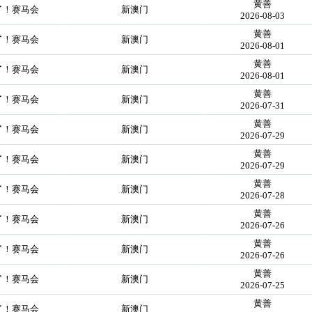
黄善
了！赛马会
新澳门
2026-08-03
黄善
了！赛马会
新澳门
2026-08-01
黄善
了！赛马会
新澳门
2026-08-01
黄善
了！赛马会
新澳门
2026-07-31
黄善
了！赛马会
新澳门
2026-07-29
黄善
了！赛马会
新澳门
2026-07-29
黄善
了！赛马会
新澳门
2026-07-28
黄善
了！赛马会
新澳门
2026-07-26
黄善
了！赛马会
新澳门
2026-07-26
黄善
了！赛马会
新澳门
2026-07-25
黄善
了！赛马会
新澳门