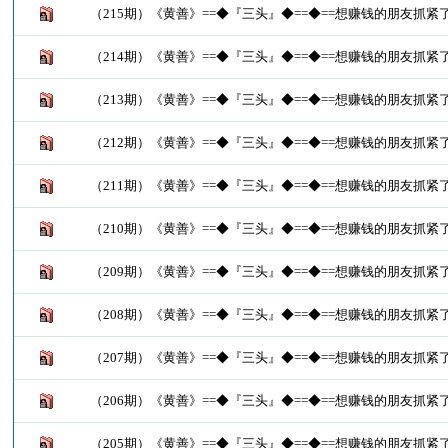
（215期）《黄善》==◆『三头』◆==◆==想赚钱的朋友抓紧
（214期）《黄善》==◆『三头』◆==◆==想赚钱的朋友抓紧
（213期）《黄善》==◆『三头』◆==◆==想赚钱的朋友抓紧
（212期）《黄善》==◆『三头』◆==◆==想赚钱的朋友抓紧
（211期）《黄善》==◆『三头』◆==◆==想赚钱的朋友抓紧
（210期）《黄善》==◆『三头』◆==◆==想赚钱的朋友抓紧
（209期）《黄善》==◆『三头』◆==◆==想赚钱的朋友抓紧
（208期）《黄善》==◆『三头』◆==◆==想赚钱的朋友抓紧
（207期）《黄善》==◆『三头』◆==◆==想赚钱的朋友抓紧
（206期）《黄善》==◆『三头』◆==◆==想赚钱的朋友抓紧
（205期）《黄善》==◆『三头』◆==◆==想赚钱的朋友抓紧