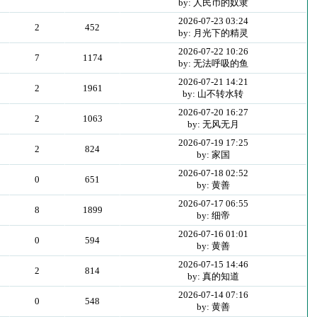
by: 人民币的奴隶
2026-07-23 03:24
2
452
by: 月光下的精灵
2026-07-22 10:26
7
1174
by: 无法呼吸的鱼
2026-07-21 14:21
2
1961
by: 山不转水转
2026-07-20 16:27
2
1063
by: 无风无月
2026-07-19 17:25
2
824
by: 家国
2026-07-18 02:52
0
651
by: 黄善
2026-07-17 06:55
8
1899
by: 细帝
2026-07-16 01:01
0
594
by: 黄善
2026-07-15 14:46
2
814
by: 真的知道
2026-07-14 07:16
0
548
by: 黄善