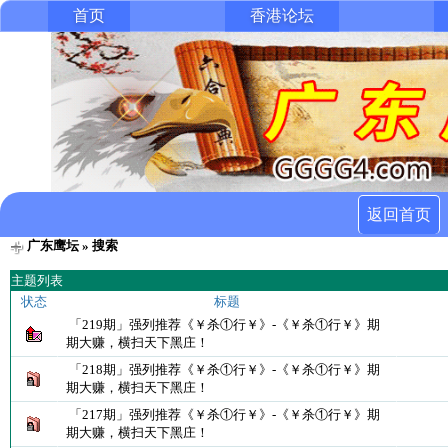
首页
香港论坛
返回首页
广东鹰坛
» 搜索
主题列表
状态
标题
「219期」强列推荐《￥杀①行￥》-《￥杀①行￥》期
期大赚，横扫天下黑庄！
「218期」强列推荐《￥杀①行￥》-《￥杀①行￥》期
期大赚，横扫天下黑庄！
「217期」强列推荐《￥杀①行￥》-《￥杀①行￥》期
期大赚，横扫天下黑庄！