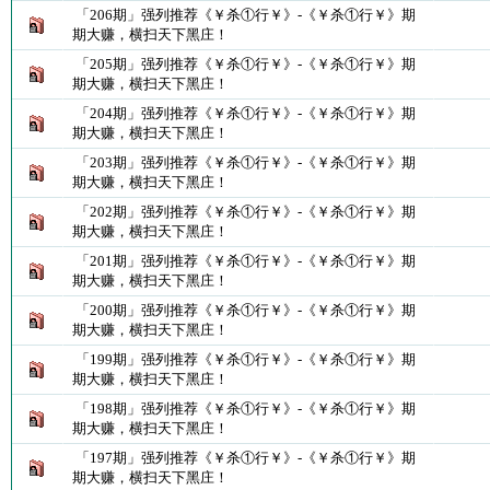
「206期」强列推荐《￥杀①行￥》-《￥杀①行￥》期
期大赚，横扫天下黑庄！
「205期」强列推荐《￥杀①行￥》-《￥杀①行￥》期
期大赚，横扫天下黑庄！
「204期」强列推荐《￥杀①行￥》-《￥杀①行￥》期
期大赚，横扫天下黑庄！
「203期」强列推荐《￥杀①行￥》-《￥杀①行￥》期
期大赚，横扫天下黑庄！
「202期」强列推荐《￥杀①行￥》-《￥杀①行￥》期
期大赚，横扫天下黑庄！
「201期」强列推荐《￥杀①行￥》-《￥杀①行￥》期
期大赚，横扫天下黑庄！
「200期」强列推荐《￥杀①行￥》-《￥杀①行￥》期
期大赚，横扫天下黑庄！
「199期」强列推荐《￥杀①行￥》-《￥杀①行￥》期
期大赚，横扫天下黑庄！
「198期」强列推荐《￥杀①行￥》-《￥杀①行￥》期
期大赚，横扫天下黑庄！
「197期」强列推荐《￥杀①行￥》-《￥杀①行￥》期
期大赚，横扫天下黑庄！