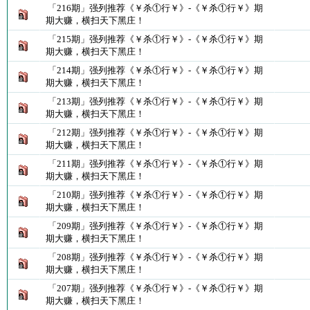
「216期」强列推荐《￥杀①行￥》-《￥杀①行￥》期
期大赚，横扫天下黑庄！
「215期」强列推荐《￥杀①行￥》-《￥杀①行￥》期
期大赚，横扫天下黑庄！
「214期」强列推荐《￥杀①行￥》-《￥杀①行￥》期
期大赚，横扫天下黑庄！
「213期」强列推荐《￥杀①行￥》-《￥杀①行￥》期
期大赚，横扫天下黑庄！
「212期」强列推荐《￥杀①行￥》-《￥杀①行￥》期
期大赚，横扫天下黑庄！
「211期」强列推荐《￥杀①行￥》-《￥杀①行￥》期
期大赚，横扫天下黑庄！
「210期」强列推荐《￥杀①行￥》-《￥杀①行￥》期
期大赚，横扫天下黑庄！
「209期」强列推荐《￥杀①行￥》-《￥杀①行￥》期
期大赚，横扫天下黑庄！
「208期」强列推荐《￥杀①行￥》-《￥杀①行￥》期
期大赚，横扫天下黑庄！
「207期」强列推荐《￥杀①行￥》-《￥杀①行￥》期
期大赚，横扫天下黑庄！