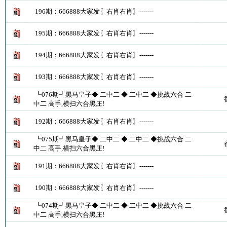
196期：666888大家发〖右肖右肖〗-------
195期：666888大家发〖右肖右肖〗-------
194期：666888大家发〖右肖右肖〗-------
193期：666888大家发〖右肖右肖〗-------
┗076期┛黑马皇子◆ 二中二 ◆ 二中二 ◆挑战六合 二
中二 高手,横扫六合黑庄!
192期：666888大家发〖右肖右肖〗-------
┗075期┛黑马皇子◆ 二中二 ◆ 二中二 ◆挑战六合 二
中二 高手,横扫六合黑庄!
191期：666888大家发〖右肖右肖〗-------
190期：666888大家发〖右肖右肖〗-------
┗074期┛黑马皇子◆ 二中二 ◆ 二中二 ◆挑战六合 二
中二 高手,横扫六合黑庄!