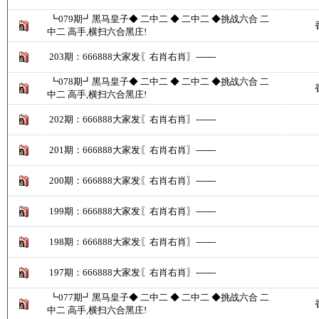
┗079期┛黑马皇子◆ 二中二 ◆ 二中二 ◆挑战六合 二
中二 高手,横扫六合黑庄!
203期：666888大家发〖右肖右肖〗-------
┗078期┛黑马皇子◆ 二中二 ◆ 二中二 ◆挑战六合 二
中二 高手,横扫六合黑庄!
202期：666888大家发〖右肖右肖〗-------
201期：666888大家发〖右肖右肖〗-------
200期：666888大家发〖右肖右肖〗-------
199期：666888大家发〖右肖右肖〗-------
198期：666888大家发〖右肖右肖〗-------
197期：666888大家发〖右肖右肖〗-------
┗077期┛黑马皇子◆ 二中二 ◆ 二中二 ◆挑战六合 二
中二 高手,横扫六合黑庄!