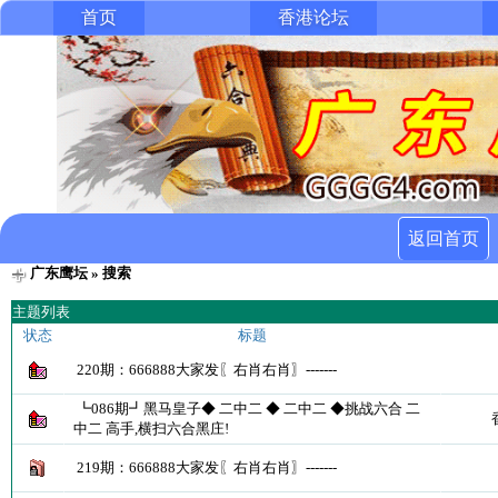
首页
香港论坛
返回首页
广东鹰坛
» 搜索
主题列表
状态
标题
220期：666888大家发〖右肖右肖〗-------
┗086期┛黑马皇子◆ 二中二 ◆ 二中二 ◆挑战六合 二
中二 高手,横扫六合黑庄!
219期：666888大家发〖右肖右肖〗-------