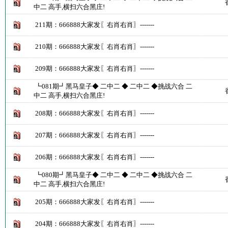
中二 高手,横扫六合黑庄!
211期：666888大家发〖右肖右肖〗-------
210期：666888大家发〖右肖右肖〗-------
209期：666888大家发〖右肖右肖〗-------
┗081期┛黑马皇子◆ 二中二 ◆ 二中二 ◆挑战六合 二
中二 高手,横扫六合黑庄!
208期：666888大家发〖右肖右肖〗-------
207期：666888大家发〖右肖右肖〗-------
206期：666888大家发〖右肖右肖〗-------
┗080期┛黑马皇子◆ 二中二 ◆ 二中二 ◆挑战六合 二
中二 高手,横扫六合黑庄!
205期：666888大家发〖右肖右肖〗-------
204期：666888大家发〖右肖右肖〗-------