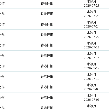
水冰月
之作
香港怀旧
2026-07-28
水冰月
之作
香港怀旧
2026-07-26
水冰月
之作
香港怀旧
2026-07-24
水冰月
之作
香港怀旧
2026-07-22
水冰月
之作
香港怀旧
2026-07-17
水冰月
之作
香港怀旧
2026-07-15
水冰月
之作
香港怀旧
2026-07-12
水冰月
之作
香港怀旧
2026-07-10
水冰月
之作
香港怀旧
2026-07-08
水冰月
之作
香港怀旧
2026-07-06
水冰月
之作
香港怀旧