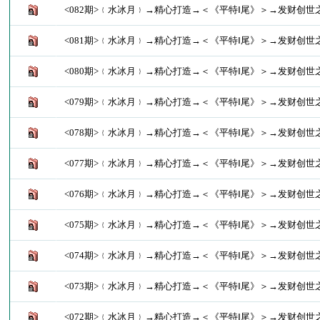
<082期>﹛水冰月﹜→精心打造→＜《平特Ⅰ尾》＞→发财创世
<081期>﹛水冰月﹜→精心打造→＜《平特Ⅰ尾》＞→发财创世
<080期>﹛水冰月﹜→精心打造→＜《平特Ⅰ尾》＞→发财创世
<079期>﹛水冰月﹜→精心打造→＜《平特Ⅰ尾》＞→发财创世
<078期>﹛水冰月﹜→精心打造→＜《平特Ⅰ尾》＞→发财创世
<077期>﹛水冰月﹜→精心打造→＜《平特Ⅰ尾》＞→发财创世
<076期>﹛水冰月﹜→精心打造→＜《平特Ⅰ尾》＞→发财创世
<075期>﹛水冰月﹜→精心打造→＜《平特Ⅰ尾》＞→发财创世
<074期>﹛水冰月﹜→精心打造→＜《平特Ⅰ尾》＞→发财创世
<073期>﹛水冰月﹜→精心打造→＜《平特Ⅰ尾》＞→发财创世
<072期>﹛水冰月﹜→精心打造→＜《平特Ⅰ尾》＞→发财创世