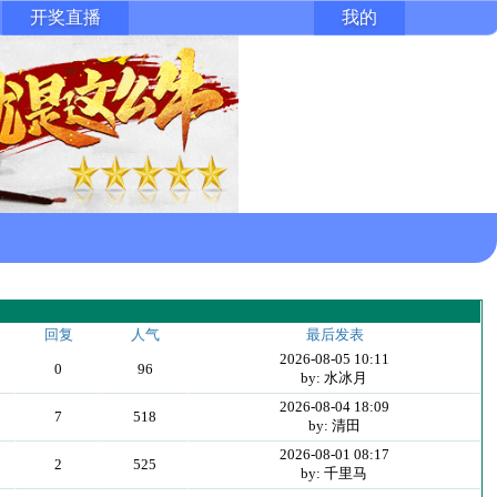
开奖直播
我的
回复
人气
最后发表
2026-08-05 10:11
0
96
by: 水冰月
2026-08-04 18:09
7
518
by: 清田
2026-08-01 08:17
2
525
by: 千里马