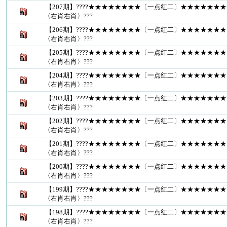
【207期】????★★★★★★★★〔一点红二〕★★★★★★★
〈右肖右肖〉???
【206期】????★★★★★★★★〔一点红二〕★★★★★★★
〈右肖右肖〉???
【205期】????★★★★★★★★〔一点红二〕★★★★★★★
〈右肖右肖〉???
【204期】????★★★★★★★★〔一点红二〕★★★★★★★
〈右肖右肖〉???
【203期】????★★★★★★★★〔一点红二〕★★★★★★★
〈右肖右肖〉???
【202期】????★★★★★★★★〔一点红二〕★★★★★★★
〈右肖右肖〉???
【201期】????★★★★★★★★〔一点红二〕★★★★★★★
〈右肖右肖〉???
【200期】????★★★★★★★★〔一点红二〕★★★★★★★
〈右肖右肖〉???
【199期】????★★★★★★★★〔一点红二〕★★★★★★★
〈右肖右肖〉???
【198期】????★★★★★★★★〔一点红二〕★★★★★★★
〈右肖右肖〉???