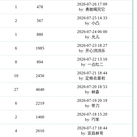
2026-07-26 17:09
1
478
by: 勇敢喝完它
2026-07-25 14:33
2
567
by: 小凸
2026-07-24 06:00
1
880
by: 允儿
2026-07-23 18:27
6
1985
by: 开心消消乐
2026-07-22 13:16
0
894
by: 一点红二
2026-07-21 18:44
10
2456
by: 定格在最初
2026-07-20 18:53
27
4640
by: 林森
2026-07-19 20:19
6
2219
by: 带刀
2026-07-18 15:20
2
1460
by: 巧笨
2026-07-17 18:44
4
2616
by: 宜昌林哥