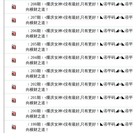
﹛208期﹜≮重庆女神≯没有最好,只有更好！◣④平码◢¤◣④平
向横财之道！
﹛207期﹜≮重庆女神≯没有最好,只有更好！◣④平码◢¤◣④平
向横财之道！
﹛206期﹜≮重庆女神≯没有最好,只有更好！◣④平码◢¤◣④平
向横财之道！
﹛205期﹜≮重庆女神≯没有最好,只有更好！◣④平码◢¤◣④平
向横财之道！
﹛204期﹜≮重庆女神≯没有最好,只有更好！◣④平码◢¤◣④平
向横财之道！
﹛203期﹜≮重庆女神≯没有最好,只有更好！◣④平码◢¤◣④平
向横财之道！
﹛202期﹜≮重庆女神≯没有最好,只有更好！◣④平码◢¤◣④平
向横财之道！
﹛201期﹜≮重庆女神≯没有最好,只有更好！◣④平码◢¤◣④平
向横财之道！
﹛200期﹜≮重庆女神≯没有最好,只有更好！◣④平码◢¤◣④平
向横财之道！
﹛199期﹜≮重庆女神≯没有最好,只有更好！◣④平码◢¤◣④平
向横财之道！