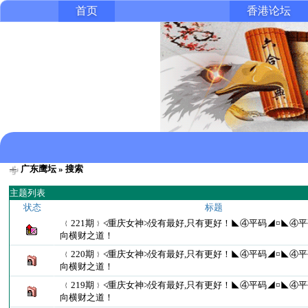
首页
香港论坛
广东鹰坛
» 搜索
主题列表
状态
标题
﹛221期﹜≮重庆女神≯没有最好,只有更好！◣④平码◢¤◣④平
向横财之道！
﹛220期﹜≮重庆女神≯没有最好,只有更好！◣④平码◢¤◣④平
向横财之道！
﹛219期﹜≮重庆女神≯没有最好,只有更好！◣④平码◢¤◣④平
向横财之道！