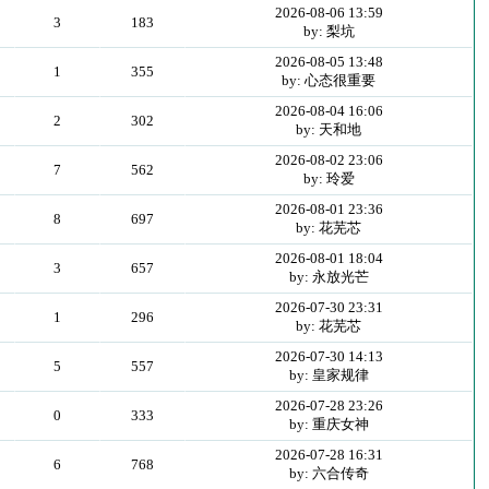
2026-08-06 13:59
3
183
by: 梨坑
2026-08-05 13:48
1
355
by: 心态很重要
2026-08-04 16:06
2
302
by: 天和地
2026-08-02 23:06
7
562
by: 玲爱
2026-08-01 23:36
8
697
by: 花芜芯
2026-08-01 18:04
3
657
by: 永放光芒
2026-07-30 23:31
1
296
by: 花芜芯
2026-07-30 14:13
5
557
by: 皇家规律
2026-07-28 23:26
0
333
by: 重庆女神
2026-07-28 16:31
6
768
by: 六合传奇