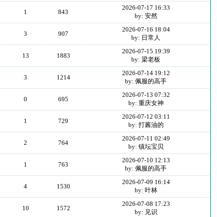
2026-07-17 16:33
1
843
by: 安然
2026-07-16 18:04
3
907
by: 日常人
2026-07-15 19:39
13
1883
by: 梁老板
2026-07-14 19:12
3
1214
by: 佩服的高手
2026-07-13 07:32
0
695
by: 重庆女神
2026-07-12 03:11
1
729
by: 打酱油的
2026-07-11 02:49
2
764
by: 镇坛宝贝
2026-07-10 12:13
1
763
by: 佩服的高手
2026-07-09 16:14
4
1530
by: 叶林
2026-07-08 17:23
10
1572
by: 见识