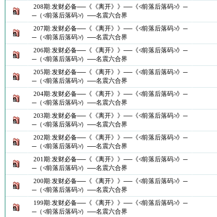
208期:发财必备──《《离开》》──《≮前落后落码≯》─
─（≮前落后落码≯）──名震六合界
207期:发财必备──《《离开》》──《≮前落后落码≯》─
─（≮前落后落码≯）──名震六合界
206期:发财必备──《《离开》》──《≮前落后落码≯》─
─（≮前落后落码≯）──名震六合界
205期:发财必备──《《离开》》──《≮前落后落码≯》─
─（≮前落后落码≯）──名震六合界
204期:发财必备──《《离开》》──《≮前落后落码≯》─
─（≮前落后落码≯）──名震六合界
203期:发财必备──《《离开》》──《≮前落后落码≯》─
─（≮前落后落码≯）──名震六合界
202期:发财必备──《《离开》》──《≮前落后落码≯》─
─（≮前落后落码≯）──名震六合界
201期:发财必备──《《离开》》──《≮前落后落码≯》─
─（≮前落后落码≯）──名震六合界
200期:发财必备──《《离开》》──《≮前落后落码≯》─
─（≮前落后落码≯）──名震六合界
199期:发财必备──《《离开》》──《≮前落后落码≯》─
─（≮前落后落码≯）──名震六合界