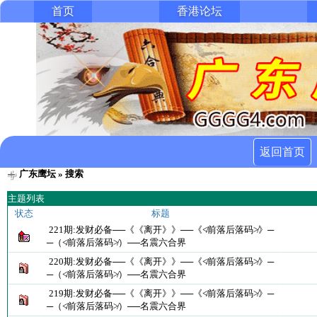
首页
香港论坛
返回首页
广东鹰坛
» 搜索
主题列表
状态
标题
221期:发财必备──《《离开》》──《≮前落后落码≯》─
─（≮前落后落码≯）──名震六合界
220期:发财必备──《《离开》》──《≮前落后落码≯》─
─（≮前落后落码≯）──名震六合界
219期:发财必备──《《离开》》──《≮前落后落码≯》─
─（≮前落后落码≯）──名震六合界