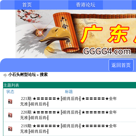
首页
香港论坛
返回首页
小石头树型论坛
» 搜索
主题列表
状态
标题
221期:★〓〓〓〓〓★╠前肖后肖╣★〓〓〓〓〓★全年
无准╠前肖后肖╣
220期:★〓〓〓〓〓★╠前肖后肖╣★〓〓〓〓〓★全年
无准╠前肖后肖╣
219期:★〓〓〓〓〓★╠前肖后肖╣★〓〓〓〓〓★全年
无准╠前肖后肖╣