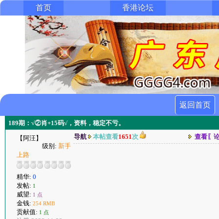
首页
香港论坛
返回首页
189期：√②肖+15码√，资料，稳定不亏。
导航
本帖查看
1651
次
查看〖
【阿汪】
级别:
新手
上路
精华:
0
发帖:
1
威望:
1 点
金钱:
254 RMB
贡献值:
1 点