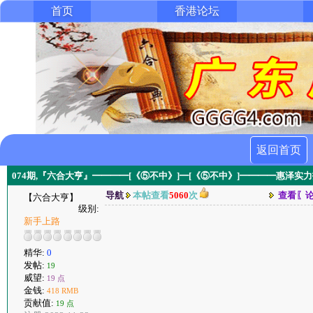
首页
香港论坛
返回首页
074期,『六合大亨』━━━━[《⑤不中》]━[《⑤不中》]━━━━惠泽实
导航
本帖查看
5060
次
查看〖
【六合大亨】
级别:
新手上路
精华:
0
发帖:
19
威望:
19 点
金钱:
418 RMB
贡献值:
19 点