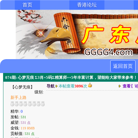
首页
香港论坛
返回首页
074期: 心梦无痕 Σ3肖+5码Σ精算师++5年丰富计算，望能给大家带来参考
导航
本帖查看
3096
次
查看〖
【心梦无痕】
级别:
新手上路
精华:
0
发帖:
531
威望:
531 点
金钱:
119 RMB
贡献值:
531 点