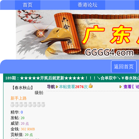
首页
香港论坛
返回首页
189期：★★★★★开奖后就更新★★★★★！！！↘合单双中↘￥春水秋
导航
本帖查看
2076
次
查看〖
【春水秋山】
级别:
新手上路
精华:
0
发帖:
20
威望:
20 点
金钱:
302 RMB
贡献值:
20 点