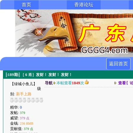
首页
香港论坛
返回首页
╟189期╢［ 6 肖］发财！ 发财！ 发财！
导航
本帖查看
1849
次
查看〖
【绿城小鱼儿】
级
别:
新手上路
精华:
0
发帖:
379
威望:
379 点
金钱:
236 RMB
贡献值:
379 点