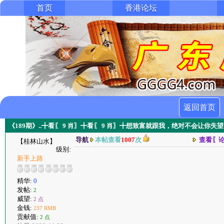
首页
香港论坛
返回首页
《189期》..╋看〖 9 肖〗╋看〖 9 肖〗╋想致富就跟我，绝对不会让你失
导航
本帖查看
1007
次
查看〖
【桂林山水】
级别:
新手上路
精华:
0
发帖:
2
威望:
2 点
金钱:
237 RMB
贡献值:
2 点