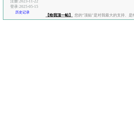
注册:2023-11-22
登录:2025-05-15
历史记录
【给我顶一帖】
您的“顶贴”是对我最大的支持、是给了我