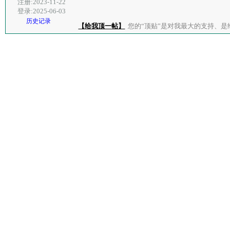
注册:2023-11-22
登录:2025-06-03
历史记录
【给我顶一帖】
您的“顶贴”是对我最大的支持、是给了我