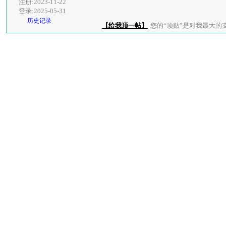
注册:2023-11-22
登录:2025-05-31
历史记录
【给我顶一帖】
您的“顶贴”是对我最大的支持