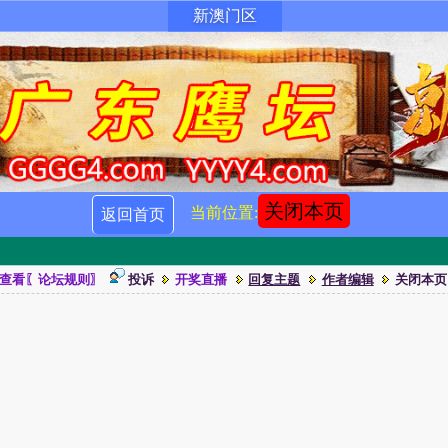
新澳门区
关闭本页
当前位置:
返回首页
查看〖论坛规则〗
投诉
开奖直播
回复主题
作者编辑
关闭本页