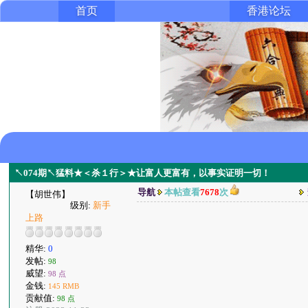
首页
香港论坛
↖074期↖猛料★＜杀１行＞★让富人更富有，以事实证明一切！
导航
本帖查看
7678
次
【胡世伟】
级别:
新手
上路
精华:
0
发帖:
98
威望:
98 点
金钱:
145 RMB
贡献值:
98 点