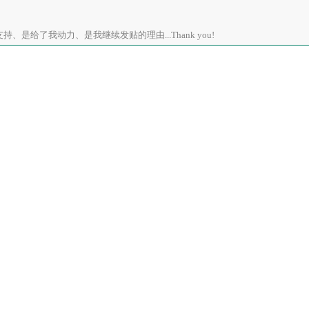
、是给了我动力、是我继续发贴的理由...Thank you!