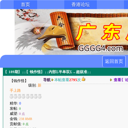
首页
香港论坛
返回首页
〖189期〗↓↓〖钱作怪〗↓↓内部Σ半单双Σ→超级准↓↓
导航
本帖查看
2795
次
查看〖
【钱作怪】
级别:
新
手上路
精华:
0
发帖:
0
威望:
0 点
金钱:
238 RMB
贡献值:
0 点