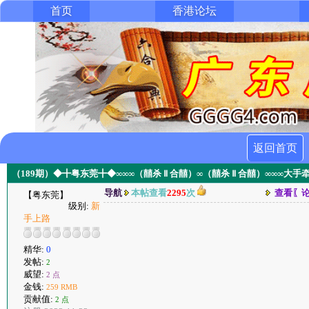
首页
香港论坛
返回首页
（189期）◆╋粤东莞╋◆∞∞∞（囍杀 Ⅱ 合囍）∞（囍杀 Ⅱ 合囍）∞∞∞大
导航
本帖查看
2295
次
查看〖
【粤东莞】
级别:
新
手上路
精华:
0
发帖:
2
威望:
2 点
金钱:
259 RMB
贡献值:
2 点