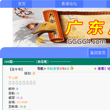
首页
香港论坛
返回首页
189期:~~~~~~~~~~~~〔杀④尾〕~~~~~~~~~~~~
导航
本帖查看
1781
次
查看〖
【亚牛哥】
级别:
新
手上路
精华:
0
发帖:
21
威望:
26 点
金钱:
362 RMB
贡献值:
20 点