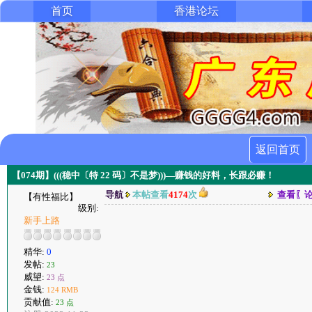
首页
香港论坛
返回首页
【074期】(((稳中〔特 22 码〕不是梦)))—赚钱的好料，长跟必赚！
导航
本帖查看
4174
次
查看〖
【有性福比】
级别:
新手上路
精华:
0
发帖:
23
威望:
23 点
金钱:
124 RMB
贡献值:
23 点