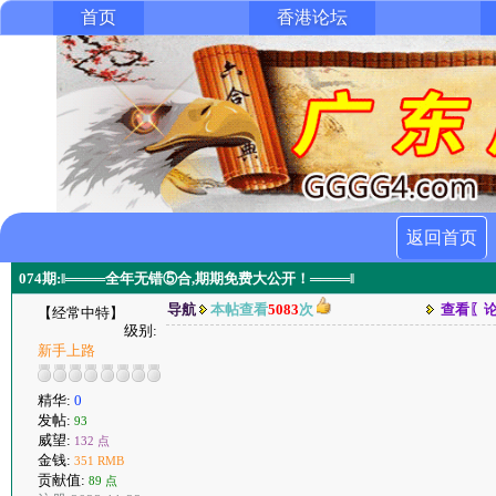
首页
香港论坛
返回首页
074期:‖════全年无错⑤合,期期免费大公开！════‖
导航
本帖查看
5083
次
查看〖
【经常中特】
级别:
新手上路
精华:
0
发帖:
93
威望:
132 点
金钱:
351 RMB
贡献值:
89 点