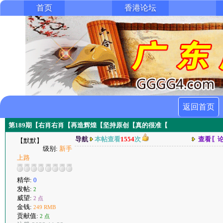
首页
香港论坛
返回首页
第189期【右肖右肖【再造辉煌【坚持原创【真的很准【
导航
本帖查看
1554
次
查看〖
【默默】
级别:
新手
上路
精华:
0
发帖:
2
威望:
2 点
金钱:
249 RMB
贡献值:
2 点