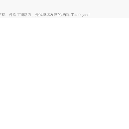
、是给了我动力、是我继续发贴的理由...Thank you!