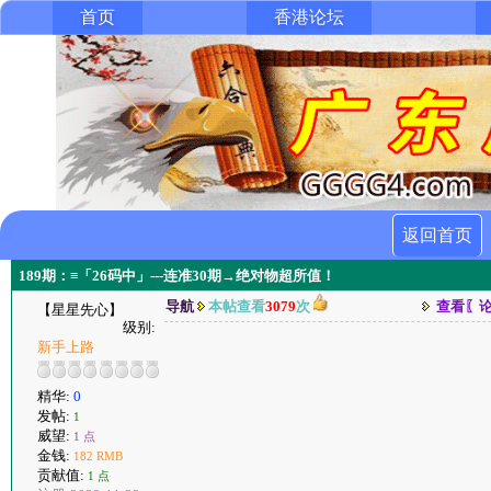
首页
香港论坛
返回首页
189期：≡「26码中」---连准30期→绝对物超所值！
导航
本帖查看
3079
次
查看〖
【星星先心】
级别:
新手上路
精华:
0
发帖:
1
威望:
1 点
金钱:
182 RMB
贡献值:
1 点