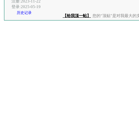
注册:2023-11-22
登录:2025-05-19
历史记录
【给我顶一帖】
您的“顶贴”是对我最大的支持