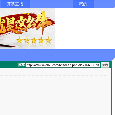
开奖直播
我的
推荐