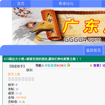
首页
香港论坛
返回首页
074期㊣大小尾═谢谢支持的朋友,愿你们奔向财富之路！！
导航
本帖查看
6139
次
查看〖
【我是歌手】
级别:
新手上路
精华:
0
发帖:
21
威望:
21 点
金钱:
180 RMB
贡献值:
21 点